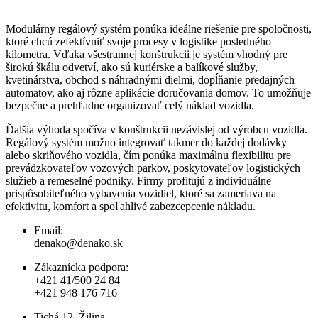
Modulárny regálový systém ponúka ideálne riešenie pre spoločnosti,
ktoré chcú zefektívniť svoje procesy v logistike posledného
kilometra. Vďaka všestrannej konštrukcii je systém vhodný pre
širokú škálu odvetví, ako sú kuriérske a balíkové služby,
kvetinárstva, obchod s náhradnými dielmi, dopĺňanie predajných
automatov, ako aj rôzne aplikácie doručovania domov. To umožňuje
bezpečne a prehľadne organizovať celý náklad vozidla.
Ďalšia výhoda spočíva v konštrukcii nezávislej od výrobcu vozidla.
Regálový systém možno integrovať takmer do každej dodávky
alebo skriňového vozidla, čím ponúka maximálnu flexibilitu pre
prevádzkovateľov vozových parkov, poskytovateľov logistických
služieb a remeselné podniky. Firmy profitujú z individuálne
prispôsobiteľného vybavenia vozidiel, ktoré sa zameriava na
efektivitu, komfort a spoľahlivé zabezcepcenie nákladu.
Email:
denako@denako.sk
Zákaznícka podpora:
+421 41/500 24 84
+421 948 176 716
Tichá 12, Žilina