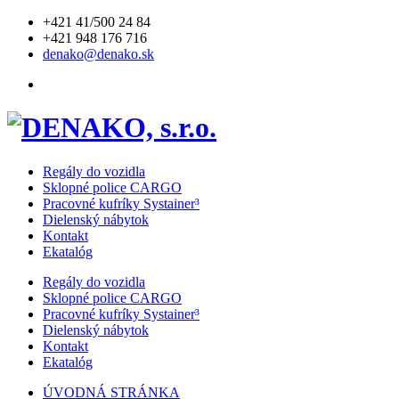
+421 41/500 24 84
+421 948 176 716
denako@denako.sk
Regály do vozidla
Sklopné police CARGO
Pracovné kufríky Systainer³
Dielenský nábytok
Kontakt
Ekatalóg
Regály do vozidla
Sklopné police CARGO
Pracovné kufríky Systainer³
Dielenský nábytok
Kontakt
Ekatalóg
ÚVODNÁ STRÁNKA