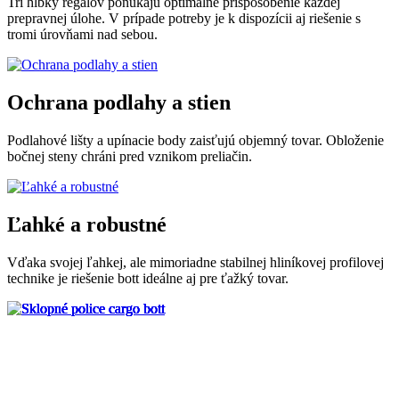
Tri hĺbky regálov ponúkajú optimálne prispôsobenie každej
prepravnej úlohe. V prípade potreby je k dispozícii aj riešenie s
tromi úrovňami nad sebou.
Ochrana podlahy a stien
Podlahové lišty a upínacie body zaisťujú objemný tovar. Obloženie
bočnej steny chráni pred vznikom preliačin.
Ľahké a robustné
Vďaka svojej ľahkej, ale mimoriadne stabilnej hliníkovej profilovej
technike je riešenie bott ideálne aj pre ťažký tovar.